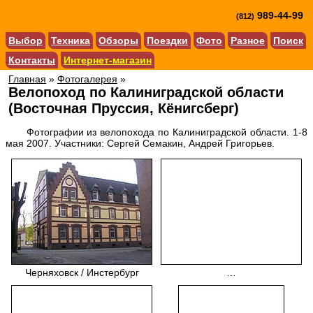
989-44-99
(812)
Выбор
Техника
Обзоры
Поездки
Фото
Разное
Поиск
Контакты
Интернет-магазин
Главная
»
Фотогалерея
»
Велопоход по Калиниградской области
(Восточная Пруссия, Кёнигсберг)
Фотографии из велопохода по Калиниградской области. 1-8
мая 2007. Участники: Сергей Семакин, Андрей Григорьев.
Черняховск / Инстербург
…