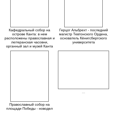
Кафедральный собор на
Герцог Альбрехт - последний
острове Канта: в нем
магистр Тевтонского Ордена,
расположены православная и
основатель Кёнигсбергского
лютеранская часовни,
университета
органный зал и музей Канта
…
Православный собор на
площади Победы - новодел