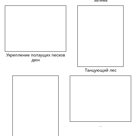
залива
Укрепление ползущих песков
дюн
Танцующий лес
…