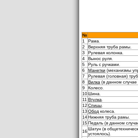
№
1
Рама.
2
Верхняя труба рамы.
3
Рулевая колонка.
4
Вынос руля.
5
Руль с ручками.
6
Манетки
(механизмы упр
7
Рулевая (головная) тру
8
Вилка
(в данном случае
9
Колесо.
10
Шина.
11
Втулка
.
12
Спицы
.
13
Обод
колеса.
14
Нижняя труба рамы.
15
Педаль (в данном случае
Шатун (в общетехническ
16
устоялось).