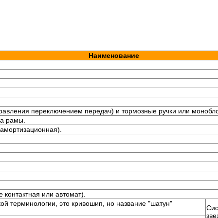
Наименование
авления переключением передач) и тормозные ручки или монобло
ба рамы.
 амортизационная).
 контактная или автомат).
ой терминологии, это кривошип, но название "шатун"
Сис
зве