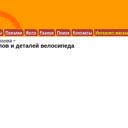
ы
Поездки
Фото
Разное
Поиск
Контакты
Интернет-магаз
ехника
»
лов и деталей велосипеда