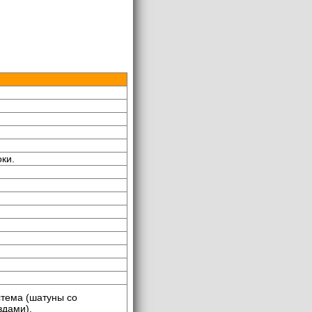
ки.
тема (шатуны со
здами).