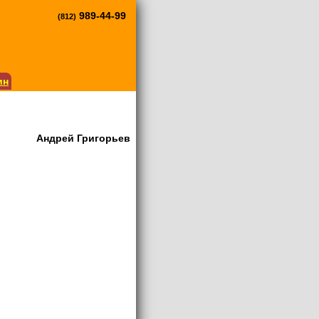
989-44-99
(812)
ин
Андрей Григорьев