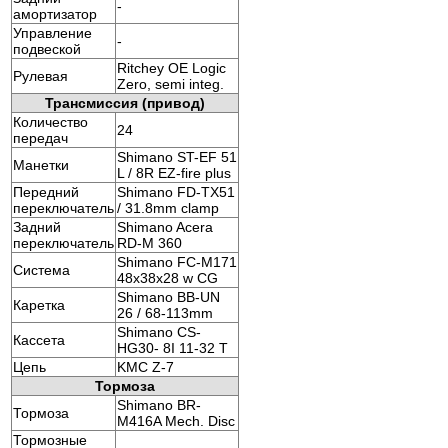
-
амортизатор
Управление
-
подвеской
Ritchey OE Logic
Рулевая
Zero, semi integ.
Трансмиссия (привод)
Количество
24
передач
Shimano ST-EF 51
Манетки
L / 8R EZ-fire plus
Передний
Shimano FD-TX51
переключатель
/ 31.8mm clamp
Задний
Shimano Acera
переключатель
RD-M 360
Shimano FC-M171
Система
48x38x28 w CG
Shimano BB-UN
Каретка
26 / 68-113mm
Shimano CS-
Кассета
HG30- 8I 11-32 T
Цепь
KMC Z-7
Тормоза
Shimano BR-
Тормоза
M416A Mech. Disc
Тормозные
-