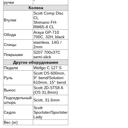
ручки
Колеса
Scott Comp Disc
CL
Втулки
Shimano FH-
RM65-8 CL
Araya GP-710
Обода
700C, 32H, black
stainless, 14G /
Спицы
2mm
S207 700x37C
Покрышки
semi-slick
Другое оборудование
Педали
Wellgo C 127 S
Scott OS 600mm,
Руль
9° bend/Solution:
610mm, 15° bend
Scott JD-ST58 A
Вынос
(OS 31,8mm)
Подседельный
Scott, 31.6mm
штырь
Scott
Седло
Sportster/Sportster
Lady
Вес (кг)