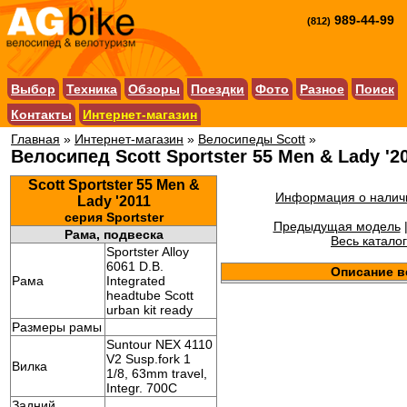
989-44-99
(812)
Выбор
Техника
Обзоры
Поездки
Фото
Разное
Поиск
Контакты
Интернет-магазин
Главная
»
Интернет-магазин
»
Велосипеды Scott
»
Велосипед Scott Sportster 55 Men & Lady '2
Scott Sportster 55 Men &
Информация о наличи
Lady '2011
серия Sportster
Предыдущая модель
Рама, подвеска
Весь каталог
Sportster Alloy
6061 D.B.
Описание в
Рама
Integrated
headtube Scott
urban kit ready
Размеры рамы
Suntour NEX 4110
V2 Susp.fork 1
Вилка
1/8, 63mm travel,
Integr. 700C
Задний