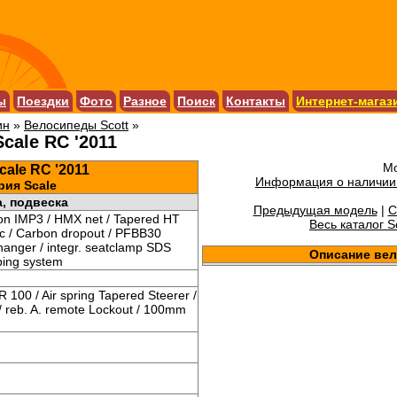
ы
Поездки
Фото
Разное
Поиск
Контакты
Интернет-магаз
ин
»
Велосипеды Scott
»
cale RC '2011
Мо
cale RC '2011
Информация о наличии 
рия Scale
, подвеска
Предыдущая модель
|
С
on IMP3 / HMX net / Tapered HT
Весь каталог Sc
c / Carbon dropout / PFBB30
hanger / integr. seatclamp SDS
Описание ве
ing system
 100 / Air spring Tapered Steerer /
 / reb. A. remote Lockout / 100mm