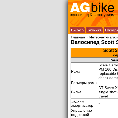
Выбор
Техника
Обзор
Главная
»
Интернет-магаз
Велосипед Scott S
Scott S
се
Рама
Scale Carb
PM 160 Dis
Рама
replacable 
shock damp
Размеры рамы
DT Swiss XR
Вилка
single shot
travel
Задний
-
амортизатор
Управление
-
подвеской