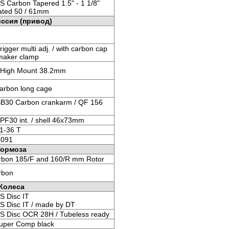
 Carbon Tapered 1.5" - 1 1/8"
rated 50 / 61mm
ссия (привод)
gger multi adj. / with carbon cap
maker clamp
 High Mount 38.2mm
rbon long cage
B30 Carbon crankarm / QF 156
PF30 int. / shell 46x73mm
1-36 T
1091
Тормоза
rbon 185/F and 160/R mm Rotor
rbon
Колеса
S Disc IT
S Disc IT / made by DT
S Disc OCR 28H / Tubeless ready
uper Comp black