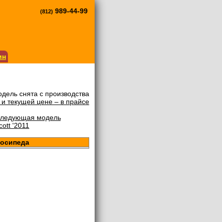
989-44-99
(812)
ин
дель снята с производства
и текущей цене – в прайсе
ледующая модель
ott '2011
лосипеда