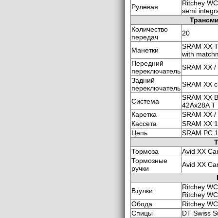
Ritchey WCS
Рулевая
semi integ
Трансми
Количество
20
передач
SRAM XX Tri
Манетки
with match
Передний
SRAM XX /
переключатель
Задний
SRAM XX ca
переключатель
SRAM XX B
Система
42Ax28A T
Каретка
SRAM XX / 
Кассета
SRAM XX 1
Цепь
SRAM PC 
Тормоза
Avid XX Ca
Тормозные
Avid XX Ca
ручки
Ritchey WC
Втулки
Ritchey WC
Обода
Ritchey WC
Спицы
DT Swiss S