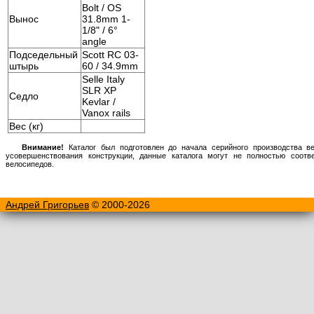
Bolt / OS
Вынос
31.8mm 1-
1/8" / 6°
angle
Подседельный
Scott RC 03-
штырь
60 / 34.9mm
Selle Italy
SLR XP
Седло
Kevlar /
Vanox rails
Вес (кг)
Внимание!
Каталог был подготовлен до начала серийного производства ве
усовершенствования конструкции, данные каталога могут не полностью соот
велосипедов.
Андрей Григорьев
© 2000-2026