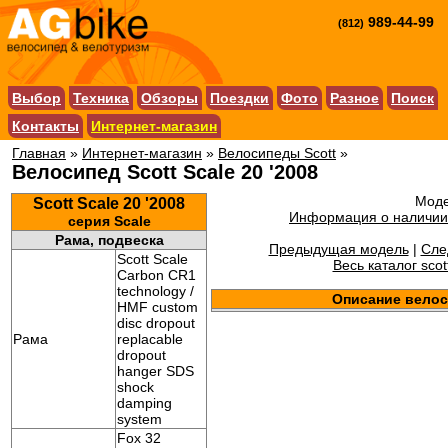
989-44-99
(812)
Выбор
Техника
Обзоры
Поездки
Фото
Разное
Поиск
Контакты
Интернет-магазин
Главная
»
Интернет-магазин
»
Велосипеды Scott
»
Велосипед Scott Scale 20 '2008
Моде
Scott Scale 20 '2008
Информация о наличии 
серия Scale
Рама, подвеска
Предыдущая модель
|
Сле
Scott Scale
Весь каталог scot
Carbon CR1
technology /
Описание вело
HMF custom
disc dropout
Рама
replacable
dropout
hanger SDS
shock
damping
system
Fox 32