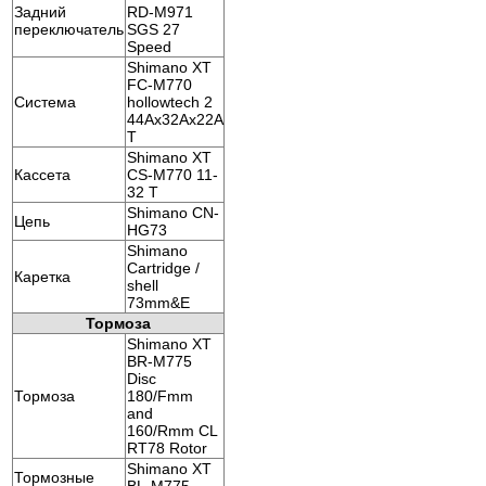
Задний
RD-M971
переключатель
SGS 27
Speed
Shimano XT
FC-M770
Система
hollowtech 2
44Ax32Ax22A
T
Shimano XT
Кассета
CS-M770 11-
32 T
Shimano CN-
Цепь
HG73
Shimano
Cartridge /
Каретка
shell
73mm&E
Тормоза
Shimano XT
BR-M775
Disc
Тормоза
180/Fmm
and
160/Rmm CL
RT78 Rotor
Shimano XT
Тормозные
BL-M775