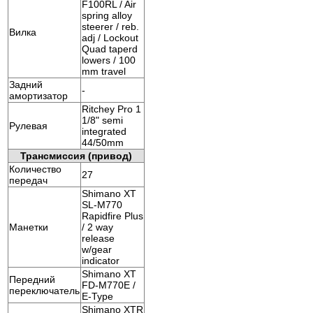
F100RL / Air
spring alloy
steerer / reb.
Вилка
adj / Lockout
Quad taperd
lowers / 100
mm travel
Задний
-
амортизатор
Ritchey Pro 1
1/8" semi
Рулевая
integrated
44/50mm
Трансмиссия (привод)
Количество
27
передач
Shimano XT
SL-M770
Rapidfire Plus
Манетки
/ 2 way
release
w/gear
indicator
Shimano XT
Передний
FD-M770E /
переключатель
E-Type
Shimano XTR