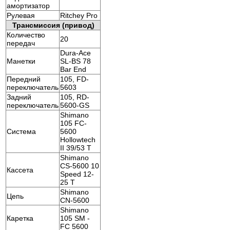
амортизатор
Рулевая
Ritchey Pro
Трансмиссия (привод)
Количество
20
передач
Dura-Ace
Манетки
SL-BS 78
Bar End
Передний
105, FD-
переключатель
5603
Задний
105, RD-
переключатель
5600-GS
Shimano
105 FC-
Система
5600
Hollowtech
II 39/53 T
Shimano
CS-5600 10
Кассета
Speed 12-
25 T
Shimano
Цепь
CN-5600
Shimano
Каретка
105 SM -
FC 5600