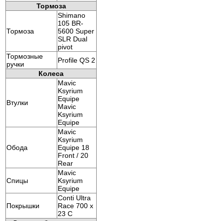
Тормоза
Shimano
105 BR-
Тормоза
5600 Super
SLR Dual
pivot
Тормозные
Profile QS 2
ручки
Колеса
Mavic
Ksyrium
Equipe
Втулки
Mavic
Ksyrium
Equipe
Mavic
Ksyrium
Обода
Equipe 18
Front / 20
Rear
Mavic
Спицы
Ksyrium
Equipe
Conti Ultra
Покрышки
Race 700 x
23 C