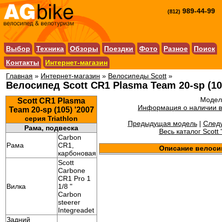
989-44-99
(812)
Выбор
Техника
Обзоры
Поездки
Фото
Разное
Поиск
Контакты
Интернет-магазин
Главная
»
Интернет-магазин
»
Велосипеды Scott
»
Велосипед Scott CR1 Plasma Team 20-sp (10
Модель
Scott CR1 Plasma
Информация о наличии в
Team 20-sp (105) '2007
серия Triathlon
Предыдущая модель
|
След
Рама, подвеска
Весь каталог Scott 
Carbon
Рама
CR1,
Описание велоси
карбоновая
Scott
Carbone
CR1 Pro 1
Вилка
1/8 "
Carbon
steerer
Integreadet
Задний