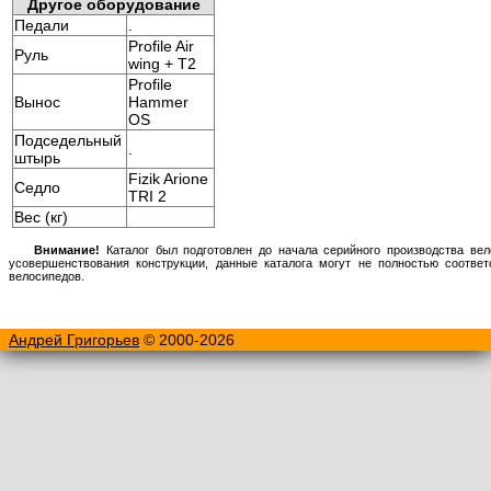
Другое оборудование
Педали
.
Profile Air
Руль
wing + T2
Profile
Вынос
Hammer
OS
Подседельный
.
штырь
Fizik Arione
Седло
TRI 2
Вес (кг)
Внимание!
Каталог был подготовлен до начала серийного производства вел
усовершенствования конструкции, данные каталога могут не полностью соотве
велосипедов.
Андрей Григорьев
© 2000-2026