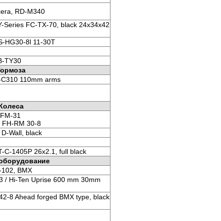
cera, RD-M340
-Series FC-TX-70, black 24x34x42
S-HG30-8l 11-30T
B-TY30
Тормоза
B-C310 110mm arms
Колеса
 FM-31
o FH-RM 30-8
D-Wall, black
-C-1405P 26x2.1, full black
 оборудование
-102, BMX
 / Hi-Ten Uprise 600 mm 30mm
2-8 Ahead forged BMX type, black