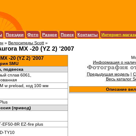
ы
Поездки
Фото
Разное
Поиск
Контакты
Интернет-магаз
ин
»
Велосипеды Scott
»
urora MX -20 (YZ 2) '2007
Мо
MX -20 (YZ 2) '2007
Информация о налич
ерия SMU
, подвеска
Предыдущая модель
|
С
ый сплав 6061,
Весь каталог Sc
ованная
M w preload, ход 100 мм
Описание ве
Plus
ссия (привод)
-EF50-8R EZ-fire plus
FD-TY10