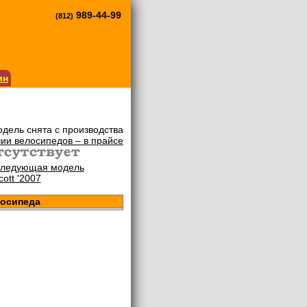
989-44-99
(812)
ин
дель снята с производства
ии велосипедов – в прайсе
ледующая модель
ott '2007
лосипеда