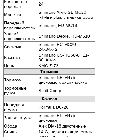
Количество
24
передач
Shimano Alivio SL-MC20,
Манетки
RF-fire plus, с индикатором
Передний
Shimano, FD-MC18
переключатель
Задний
Shimano Deore, RD-M510
переключатель
Shimano FC-MC20-L,
Система
24x34x42
Shimano CS-HG50-8l, 11-
Кассета
30, Alivio
Цепь
KMC Z-72
Тормоза
Shimano BR-M475
Тормоза
дисковые механические
Тормозные
Scott Comp
ручки
Колеса
Передняя
Formula DC-20
втулка
Shimano FH-M475
Задняя втулка
дисковая
Обода
Alex DM-18 двустенные
Спицы
14 G, нержавеющая сталь