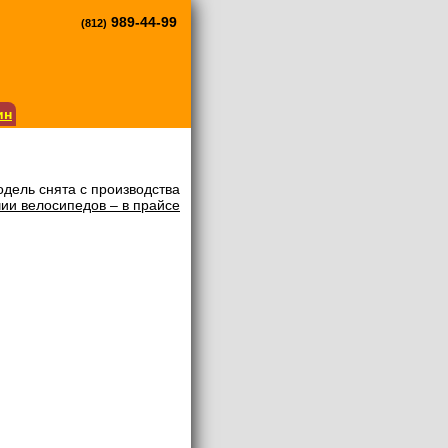
989-44-99
(812)
ин
дель снята с производства
ии велосипедов – в прайсе