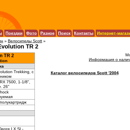
ы
Поездки
Фото
Разное
Поиск
Контакты
Интернет-магаз
ин
»
Велосипеды Scott
»
volution TR 2
Мо
on TR 2
Информация о налич
tion
ка
lution Trekking, с
Каталог велосипедов Scott '2004
ником
RX 7500, 1-1/8",
. 26"
shock
руемая
 полукартридж
Deore LX SL-