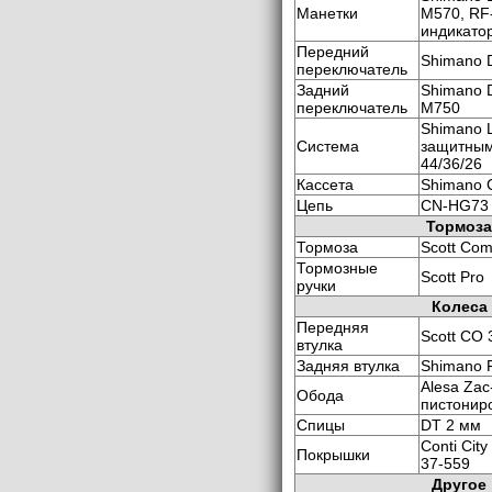
Манетки
M570, RF-f
индикато
Передний
Shimano 
переключатель
Задний
Shimano 
переключатель
M750
Shimano 
Система
защитным
44/36/26
Кассета
Shimano 
Цепь
CN-HG73
Тормоза
Тормоза
Scott Com
Тормозные
Scott Pro
ручки
Колеса
Передняя
Scott CO 
втулка
Задняя втулка
Shimano 
Alesa Zac
Обода
пистонир
Спицы
DT 2 мм
Conti City
Покрышки
37-559
Другое