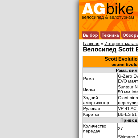
Выбор
Техника
Обзор
Главная
»
Интернет-магаз
Велосипед Scott E
Scott Evoluti
серия Evolu
Рама, вил
G-Zero Evo
Рама
EVO маят
Suntour N
Вилка
50 мм,Inte
Задний
Giant air 
амортизатор
нерегули
Рулевая
VP 41 AC
Каретка
BB-ES 51
Привод
Количество
27
передач
Shimano 