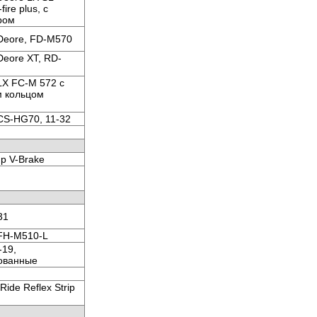
ire plus, с
ром
Deore, FD-M570
Deore XT, RD-
LX FC-M 572 с
 кольцом
CS-HG70, 11-32
p V-Brake
31
FH-M510-L
-19,
ованные
 Ride Reflex Strip