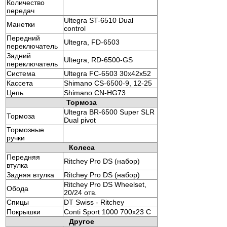
Количество
передач
Ultegra ST-6510 Dual
Манетки
control
Передний
Ultegra, FD-6503
переключатель
Задний
Ultegra, RD-6500-GS
переключатель
Система
Ultegra FC-6503 30x42x52
Кассета
Shimano CS-6500-9, 12-25
Цепь
Shimano CN-HG73
Тормоза
Ultegra BR-6500 Super SLR
Тормоза
Dual pivot
Тормозные
ручки
Колеса
Передняя
Ritchey Pro DS (набор)
втулка
Задняя втулка
Ritchey Pro DS (набор)
Ritchey Pro DS Wheelset,
Обода
20/24 отв.
Спицы
DT Swiss - Ritchey
Покрышки
Conti Sport 1000 700x23 C
Другое