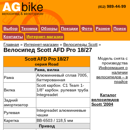
989-44-99
(812)
Выбор
Техника
Обзоры
Поездки
Фото
Разное
Поиск
Контакты
Интернет-магазин
Главная
»
Интернет-магазин
»
Велосипеды Scott
»
Велосипед Scott AFD Pro 18/27
Модель снята с
Scott AFD Pro 18/27
производства
серия Road
Информация о
Рама, вилка
наличии
Алюминиевый сплав 7005,
велосипедов – в
Рама
баттированная
прайсе
Scott карбон. C1 Team 1-
Вилка
1/8" карбон. рулевая труба
Integreadet
Каталог
велосипедов
Задний
Scott '2004
амортизатор
Integreadet алюминиевые
Рулевая
чашки
Каретка
BB-6503 / 118,5 мм
Привод