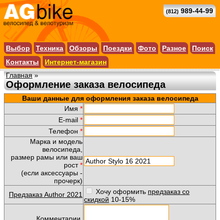
989-44-99
(812)
Выбор
Техника
Обзоры
Поездки
Фото
Разное
Поиск
Контакты
Интернет-магазин
Главная
»
Оформление заказа велосипеда
Ваши данные для оформления заказа велосипеда
Имя
*
E-mail
*
Телефон
*
Марка и модель
велосипеда,
размер рамы или ваш
рост
*
(если аксессуары -
прочерк)
Хочу оформить
предзаказ со
Предзаказ Author 2021
скидкой
10-15%
Комментарии,