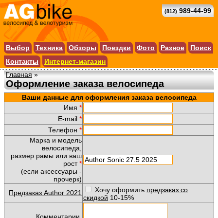
989-44-99
(812)
Выбор
Техника
Обзоры
Поездки
Фото
Разное
Поиск
Контакты
Интернет-магазин
Главная
»
Оформление заказа велосипеда
Ваши данные для оформления заказа велосипеда
Имя
*
E-mail
*
Телефон
*
Марка и модель
велосипеда,
размер рамы или ваш
рост
*
(если аксессуары -
прочерк)
Хочу оформить
предзаказ со
Предзаказ Author 2021
скидкой
10-15%
Комментарии,