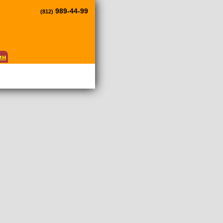
989-44-99
(812)
ин