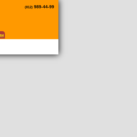
989-44-99
(812)
ин