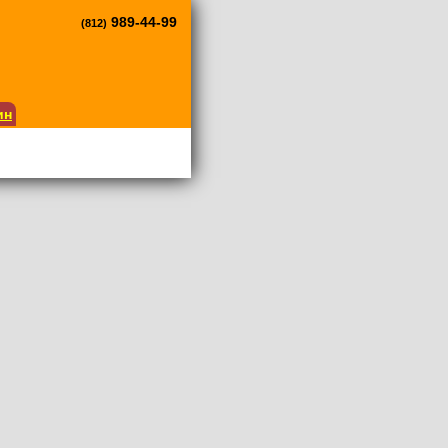
989-44-99
(812)
ин