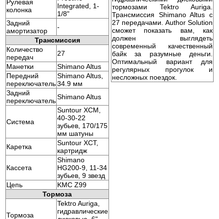
Рулевая
Integrated, 1-
тормозами Tektro Auriga.
колонка
1/8"
Трансмиссия Shimano Altus с
27 передачами. Author Solution
Задний
-
сможет показать вам, как
амортизатор
должен выглядеть
Трансмиссия
современный качественный
Количество
27
байк за разумные деньги.
передач
Оптимальный вариант для
Манетки
Shimano Altus
регулярных прогулок и
Передний
Shimano Altus,
несложных поездок.
переключатель
34.9 мм
Задний
Shimano Altus
переключатель
Suntour XCM,
40-30-22
Система
зубьев, 170/175
мм шатуны
Suntour XCT,
Каретка
картридж
Shimano
Кассета
HG200-9, 11-34
зубьев, 9 звезд
Цепь
KMC Z99
Тормоза
Tektro Auriga,
гидравлические
Тормоза
дисковые, 6"