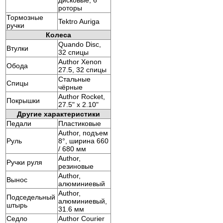
роторы
Тормозные
Tektro Auriga
ручки
Колеса
Quando Disc,
Втулки
32 спицы
Author Xenon
Обода
27.5, 32 спицы
Стальные
Спицы
чёрные
Author Rocket,
Покрышки
27.5" x 2.10"
Другие характеристики
Педали
Пластиковые
Author, подъем
Руль
8°, ширина 660
/ 680 мм
Author,
Ручки руля
резиновые
Author,
Вынос
алюминиевый
Author,
Подседельный
алюминиевый,
штырь
31.6 мм
Седло
Author Courier