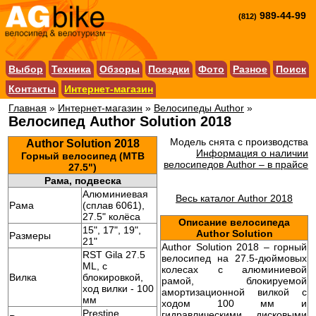
989-44-99
(812)
Выбор
Техника
Обзоры
Поездки
Фото
Разное
Поиск
Контакты
Интернет-магазин
Главная
»
Интернет-магазин
»
Велосипеды Author
»
Велосипед Author Solution 2018
Модель снята с производства
Author Solution 2018
Информация о наличии
Горный велосипед (MTB
велосипедов Author – в прайсе
27.5")
Рама, подвеска
Алюминиевая
Весь каталог Author 2018
Рама
(сплав 6061),
27.5" колёса
Описание велосипеда
15", 17", 19",
Author Solution
Размеры
21"
Author Solution 2018 – горный
RST Gila 27.5
велосипед на 27.5-дюймовых
ML, с
колесах с алюминиевой
Вилка
блокировкой,
рамой, блокируемой
ход вилки - 100
амортизационной вилкой с
мм
ходом 100 мм и
Prestine
гидравлическими дисковыми