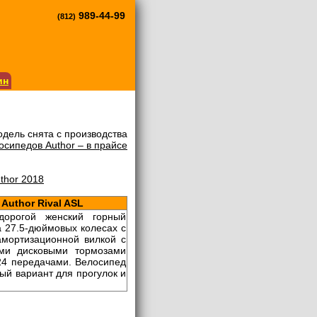
989-44-99
(812)
ин
дель снята с производства
сипедов Author – в прайсе
thor 2018
Author Rival ASL
дорогой женский горный
а 27.5-дюймовых колесах с
мортизационной вилкой с
ми дисковыми тормозами
 24 передачами. Велосипед
ный вариант для прогулок и