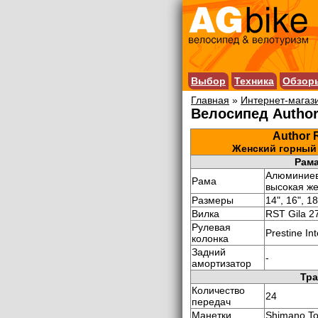
Выбор
Техника
Обзор
Главная
»
Интернет-магаз
Велосипед Author
Author 
Женский горный 
Рама
Алюминиева
Рама
высокая ж
Размеры
14", 16", 18
Вилка
RST Gila 27
Рулевая
Prestine In
колонка
Задний
-
амортизатор
Тра
Количество
24
передач
Манетки
Shimano To