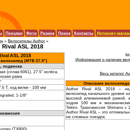
ы
Поездки
Фото
Разное
Поиск
Контакты
Интернет-магаз
ин
»
Велосипеды Author
»
 Rival ASL 2018
Мо
Rival ASL 2018
Информация о наличии вело
велосипед (MTB 27.5")
, подвеска
я (сплав 6061), 27.5" колёса,
Весь каталог Au
енская рама
"
Описание велосипеда 
.5 T, ход вилки - 100 мм
Author Rival ASL 2018 – не
велосипед начального уровня н
tegrated, 1-1/8"
высокой алюминиевой рамой, а
ходом 100 мм и механически
Tektro. Трансмиссия Shimano с
Author Rival ASL – это оптималь
нсмиссия
не сложных поездок.
urney (TX800)