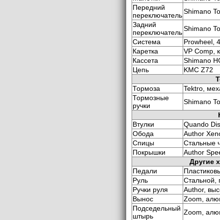
Передний
Shimano To
переключатель
Задний
Shimano To
переключатель
Система
Prowheel, 
Каретка
VP Comp, 
Кассета
Shimano HG
Цепь
KMC Z72
Т
Тормоза
Tektro, ме
Тормозные
Shimano To
ручки
Втулки
Quando Dis
Обода
Author Xen
Спицы
Стальные 
Покрышки
Author Spee
Другие 
Педали
Пластиков
Руль
Стальной,
Ручки руля
Author, вы
Вынос
Zoom, алю
Подседельный
Zoom, алю
штырь