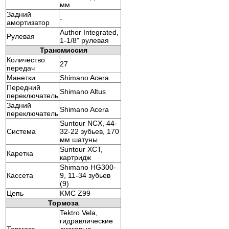
мм
Задний
-
амортизатор
Author Integrated,
Рулевая
1-1/8" рулевая
Трансмиссия
Количество
27
передач
Манетки
Shimano Acera
Передний
Shimano Altus
переключатель
Задний
Shimano Acera
переключатель
Suntour NCX, 44-
Система
32-22 зубьев, 170
мм шатуны
Suntour XCT,
Каретка
картридж
Shimano HG300-
Кассета
9, 11-34 зубьев
(9)
Цепь
KMC Z99
Тормоза
Tektro Vela,
гидравлические
Тормоза
дисковые