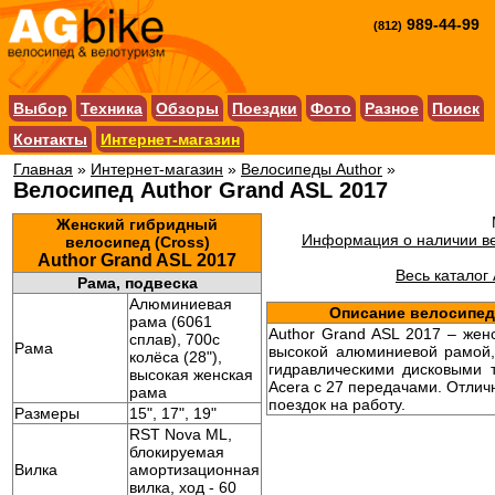
989-44-99
(812)
Выбор
Техника
Обзоры
Поездки
Фото
Разное
Поиск
Контакты
Интернет-магазин
Главная
»
Интернет-магазин
»
Велосипеды Author
»
Велосипед Author Grand ASL 2017
Женский гибридный
Информация о наличии ве
велосипед (Cross)
Author Grand ASL 2017
Весь каталог 
Рама, подвеска
Алюминиевая
Описание велосипед
рама (6061
Author Grand ASL 2017 – жен
сплав), 700c
Рама
высокой алюминиевой рамой,
колёса (28"),
гидравлическими дисковыми 
высокая женская
Acera с 27 передачами. Отли
рама
поездок на работу.
Размеры
15", 17", 19"
RST Nova ML,
блокируемая
Вилка
амортизационная
вилка, ход - 60