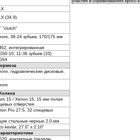
участия в соревнованиях кросс-к
LX
X (34.9)
 "clutch"
ore, 38-24 зубьев, 170/175 мм
B52, интегрированная
50-10, 11-36 зубьев (10)
G54
Тормоза
ore, гидравлические дисковые,
eore
Колеса
ium 15 / Xenon 15, 15 мм полая
ицевых отверстия
pton Pro 27.5, 32 спицевых
ие стальные черные 2.0 мм
zo kevlar, 27.5" x 2.10"
характеристики
20, контактные (педали-