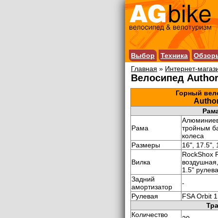
Выбор
Техника
Обзор
Главная
»
Интернет-магаз
Велосипед Author
Горный вело
Author
Рама
Алюминиев
Рама
тройным ба
колеса
Размеры
16", 17.5", 
RockShox R
Вилка
воздушная,
1.5" рулев
Задний
-
амортизатор
Рулевая
FSA Orbit 1
Тр
Количество