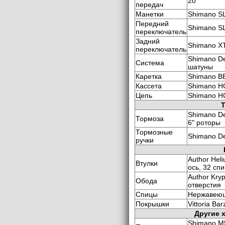
20
передач
Манетки
Shimano S
Передний
Shimano SL
переключатель
Задний
Shimano XT
переключатель
Shimano De
Система
шатуны
Каретка
Shimano B
Кассета
Shimano HG
Цепь
Shimano H
Shimano De
Тормоза
6" роторы
Тормозные
Shimano D
ручки
Author Hel
Втулки
ось, 32 сп
Author Kry
Обода
отверстия
Спицы
Нержавеющ
Покрышки
Vittoria Bar
Другие 
Shimano M5