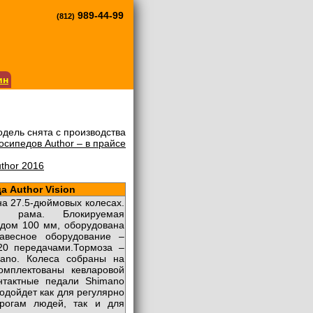
989-44-99
(812)
ин
дель снята с производства
сипедов Author – в прайсе
uthor 2016
 Author Vision
 на 27.5-дюймовых колесах.
ая рама. Блокируемая
одом 100 мм, оборудована
Навесное оборудование –
20 передачами.Тормоза –
mano. Колеса собраны на
омплектованы кевларовой
нтактные педали Shimano
подойдет как для регулярно
рогам людей, так и для