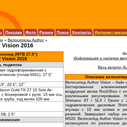
ы
Поездки
Фото
Разное
Поиск
Контакты
Интернет-магаз
ин
»
Велосипеды Author
»
 Vision 2016
Мо
сипед (MTB 27.5")
Информация о наличии вело
 Vision 2016
, подвеска
Весь каталог A
ая гидроформованная с
ттингом (сплав 6061), 27.5"
Описание велосипеда
Велосипед Author Vision – байк
19", 20.5", 22"
Баттированная алюминиев
econ Gold TK 27 15 Solo Air
воздушная вилка RockShox с х
 с блокировкой с руля, 15 мм ось,
различными регулировками. 
ая труба, ход вилки 100 мм
Shimano XT / SLX / Deore с 
гидравлические дисковые Shi
втулках с 15 мм осями и ук
резиной. Завершают набор ко
.5B, 1.5"
M520. Велосипед Author Vision 
ансмиссия
катающихся по различным до