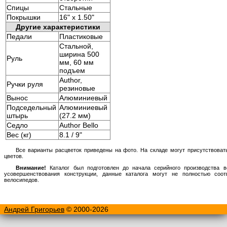
Спицы
Стальные
Покрышки
16" x 1.50"
Другие характеристики
Педали
Пластиковые
Стальной,
ширина 500
Руль
мм, 60 мм
подъем
Author,
Ручки руля
резиновые
Вынос
Алюминиевый
Подседельный
Алюминиевый
штырь
(27.2 мм)
Седло
Author Bello
Вес (кг)
8.1 / 9"
Все варианты расцветок приведены на фото. На складе могут присутствоват
цветов.
Внимание!
Каталог был подготовлен до начала серийного производства в
усовершенствования конструкции, данные каталога могут не полностью соо
велосипедов.
Андрей Григорьев
© 2000-2026