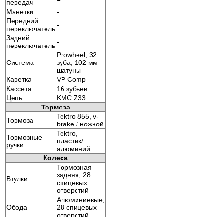
передач
Манетки
-
Передний
-
переключатель
Задний
-
переключатель
Prowheel, 32
Система
зуба, 102 мм
шатуны
Каретка
VP Comp
Кассета
16 зубьев
Цепь
KMC Z33
Тормоза
Tektro 855, v-
Тормоза
brake / ножной
Tektro,
Тормозные
пластик/
ручки
алюминий
Колеса
Тормозная
задняя, 28
Втулки
спицевых
отверстий
Алюминиевые,
Обода
28 спицевых
отверстий