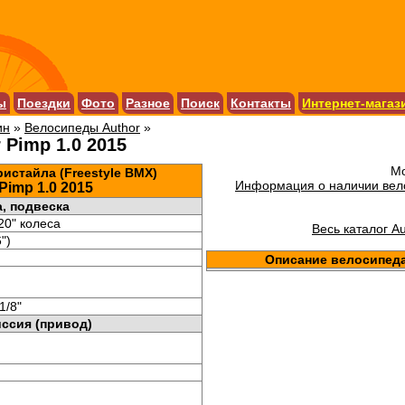
ы
Поездки
Фото
Разное
Поиск
Контакты
Интернет-магаз
ин
»
Велосипеды Author
»
 Pimp 1.0 2015
Мо
истайла (Freestyle BMX)
Информация о наличии вело
Pimp 1.0 2015
, подвеска
20" колеса
Весь каталог A
")
Описание велосипеда 
1/8"
ссия (привод)