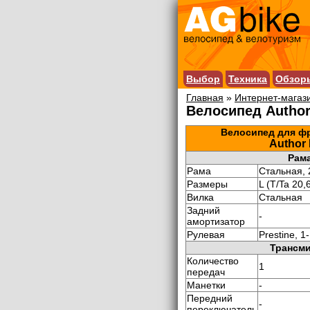
Выбор
Техника
Обзор
Главная
»
Интернет-магаз
Велосипед Author
Велосипед для фр
Author 
Рама
Рама
Стальная, 
Размеры
L (T/Ta 20,6
Вилка
Стальная
Задний
-
амортизатор
Рулевая
Prestine, 1-
Трансми
Количество
1
передач
Манетки
-
Передний
-
переключатель