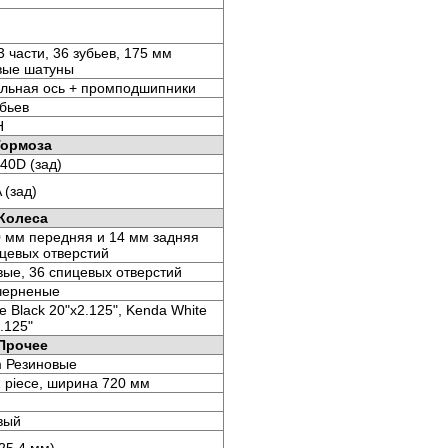
3 части, 36 зубьев, 175 мм
ые шатуны
альная ось + промподшипники
убьев
H
Тормоза
340D (зад)
 (зад)
Колеса
 мм передняя и 14 мм задняя
ицевых отверстий
ые, 36 спицевых отверстий
черненые
e Black 20"x2.125", Kenda White
.125"
Прочее
m Резиновые
 piece, ширина 720 мм
вый