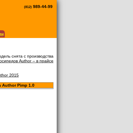
989-44-99
(812)
ин
дель снята с производства
сипедов Author – в прайсе
uthor 2015
Author Pimp 1.0