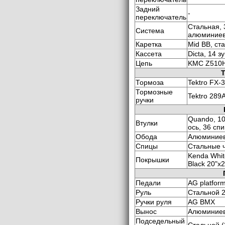
Задний
-
переключатель
Стальная, 
Система
алюминиев
Каретка
Mid BB, ст
Кассета
Dicta, 14 з
Цепь
KMC Z510
Тормоза
Tektro FX-
Тормозные
Tektro 289A
ручки
Quando, 10
Втулки
ось, 36 сп
Обода
Алюминиев
Спицы
Стальные 
Kenda Whit
Покрышки
Black 20"x2
Педали
AG platfor
Руль
Стальной 2
Ручки руля
AG BMX
Вынос
Алюминие
Подседельный