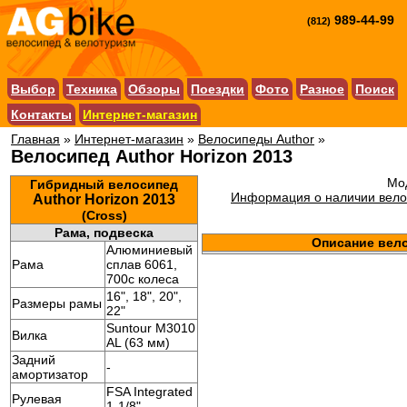
989-44-99
(812)
Выбор
Техника
Обзоры
Поездки
Фото
Разное
Поиск
Контакты
Интернет-магазин
Главная
»
Интернет-магазин
»
Велосипеды Author
»
Велосипед Author Horizon 2013
Мод
Гибридный велосипед
Информация о наличии велос
Author Horizon 2013
(Cross)
Рама, подвеска
Описание вел
Алюминиевый
Рама
сплав 6061,
700c колеса
16", 18", 20",
Размеры рамы
22"
Suntour M3010
Вилка
AL (63 мм)
Задний
-
амортизатор
FSA Integrated
Рулевая
1-1/8"