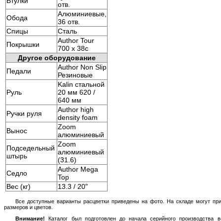
Втулки
отв.
Алюминиевые,
Обода
36 отв.
Спицы
Сталь
Author Tour
Покрышки
700 x 38c
Другое оборудование
Author Non Slip
Педали
Резиновые
Kalin стальной
Руль
20 мм 620 /
640 мм
Author high
Ручки руля
density foam
Zoom
Вынос
алюминиевый
Zoom
Подседельный
алюминиевый
штырь
(31.6)
Author Mega
Седло
Top
Вес (кг)
13.3 / 20"
Все доступные варианты расцветки приведены на фото. На складе могут пр
размеров и цветов.
Внимание!
Каталог был подготовлен до начала серийного производства в