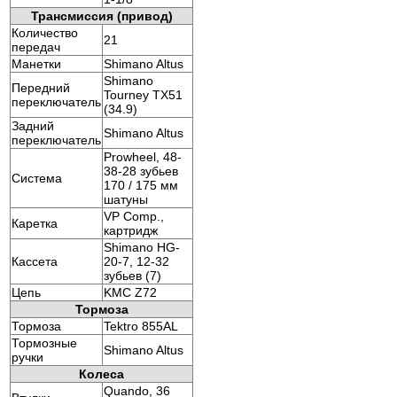
Трансмиссия (привод)
Количество
21
передач
Манетки
Shimano Altus
Shimano
Передний
Tourney TX51
переключатель
(34.9)
Задний
Shimano Altus
переключатель
Prowheel, 48-
38-28 зубьев
Система
170 / 175 мм
шатуны
VP Comp.,
Каретка
картридж
Shimano HG-
Кассета
20-7, 12-32
зубьев (7)
Цепь
KMC Z72
Тормоза
Тормоза
Tektro 855AL
Тормозные
Shimano Altus
ручки
Колеса
Quando, 36