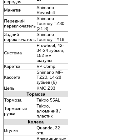
передач
Shimano
Манетки
Revoshift
Shimano
Передний
Tourney TZ30
переключатель
(31.8)
Задний
Shimano
переключатель
Tourney TY18
Prowheel, 42-
34-24 зубьев,
Система
152 мм
шатуны
Каретка
VP Comp.
Shimano MF-
Кассета
TZ20, 14-28
зубьев (6)
Цепь
KMC Z33
Тормоза
Тормоза
Tektro 55AL
Tektro,
Тормозные
алюминий /
ручки
пластик
Колеса
Quando, 32
Втулки
отв.
Алюминиевые,