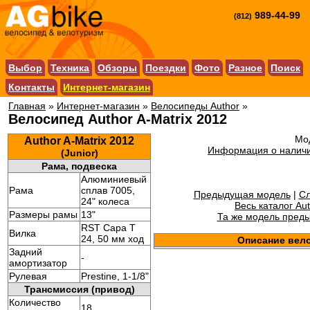
989-44-99
(812)
Выбор
Техника
Обзоры
Поездки
Фото
Разное
Поиск
Контакты
Интернет-магазин
Главная
»
Интернет-магазин
»
Велосипеды Author
»
Велосипед Author A-Matrix 2012
Мод
Author A-Matrix 2012
Информация о наличи
(Junior)
Рама, подвеска
Алюминиевый
Рама
сплав 7005,
Предыдущая модель
|
С
24" колеса
Весь каталог Au
Размеры рамы
13"
Та же модель пред
RST Capa T
Вилка
24, 50 мм ход
Описание вел
Задний
-
амортизатор
Рулевая
Prestine, 1-1/8"
Трансмиссия (привод)
Количество
18