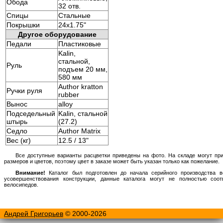
Обода
32 отв.
Спицы
Стальные
Покрышки
24x1.75"
Другое оборудование
Педали
Пластиковые
Kalin,
стальной,
Руль
подъем 20 мм,
580 мм
Author kratton
Ручки руля
rubber
Вынос
alloy
Подседельный
Kalin, стальной
штырь
(27.2)
Седло
Author Matrix
Вес (кг)
12.5 / 13"
Все доступные варианты расцветки приведены на фото. На складе могут пр
размеров и цветов, поэтому цвет в заказе может быть указан только как пожелание.
Внимание!
Каталог был подготовлен до начала серийного производства в
усовершенствования конструкции, данные каталога могут не полностью соо
велосипедов.
Андрей Григорьев
© 2000-2026