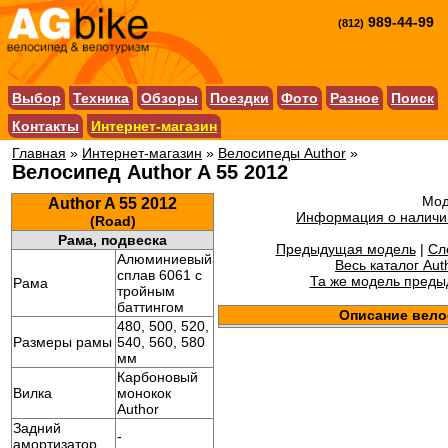
989-44-99
(812)
Выбор
Техника
Обзоры
Поездки
Фото
Разное
Поиск
Контакты
Интернет-магазин
Главная
»
Интернет-магазин
»
Велосипеды Author
»
Велосипед Author A 55 2012
Мод
Author A 55 2012
Информация о наличии
(Road)
Рама, подвеска
Предыдущая модель
|
Сл
Алюминиевый
Весь каталог Aut
сплав 6061 с
Та же модель преды
Рама
тройным
баттингом
Описание вело
480, 500, 520,
Размеры рамы
540, 560, 580
мм
Карбоновый
Вилка
монокок
Author
Задний
-
амортизатор