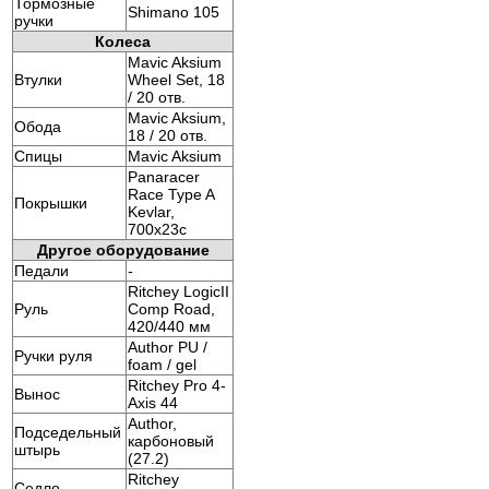
Тормозные
Shimano 105
ручки
Колеса
Mavic Aksium
Втулки
Wheel Set, 18
/ 20 отв.
Mavic Aksium,
Обода
18 / 20 отв.
Спицы
Mavic Aksium
Panaracer
Race Type A
Покрышки
Kevlar,
700x23c
Другое оборудование
Педали
-
Ritchey LogicII
Руль
Comp Road,
420/440 мм
Author PU /
Ручки руля
foam / gel
Ritchey Pro 4-
Вынос
Axis 44
Author,
Подседельный
карбоновый
штырь
(27.2)
Ritchey
Седло