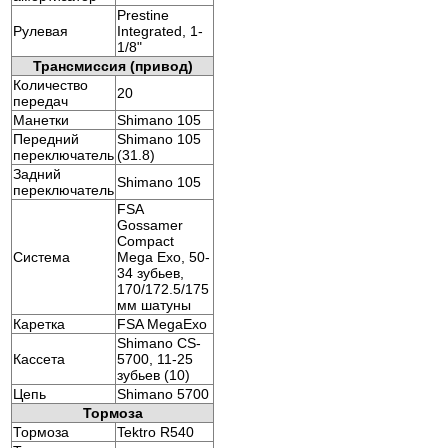
Prestine
Рулевая
Integrated, 1-
1/8"
Трансмиссия (привод)
Количество
20
передач
Манетки
Shimano 105
Передний
Shimano 105
переключатель
(31.8)
Задний
Shimano 105
переключатель
FSA
Gossamer
Compact
Система
Mega Exo, 50-
34 зубьев,
170/172.5/175
мм шатуны
Каретка
FSA MegaExo
Shimano CS-
Кассета
5700, 11-25
зубьев (10)
Цепь
Shimano 5700
Тормоза
Тормоза
Tektro R540