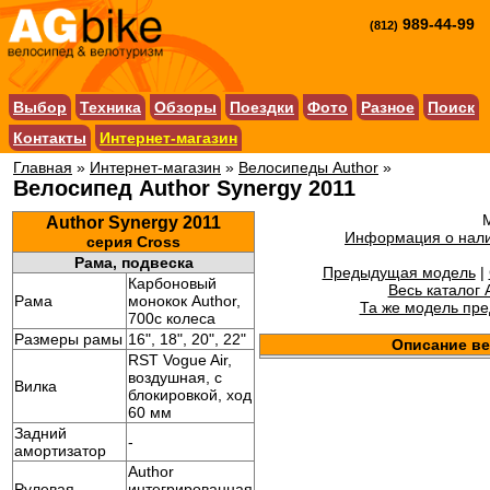
989-44-99
(812)
Выбор
Техника
Обзоры
Поездки
Фото
Разное
Поиск
Контакты
Интернет-магазин
Главная
»
Интернет-магазин
»
Велосипеды Author
»
Велосипед Author Synergy 2011
Author Synergy 2011
Информация о нали
серия Cross
Рама, подвеска
Предыдущая модель
|
Карбоновый
Весь каталог 
Рама
монокок Author,
Та же модель пр
700c колеса
Размеры рамы
16", 18", 20", 22"
Описание в
RST Vogue Air,
воздушная, с
Вилка
блокировкой, ход
60 мм
Задний
-
амортизатор
Author
Рулевая
интегрированная