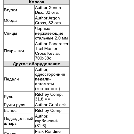
Колеса
Author Xenon
Втулки
Disc, 32 отв.
Author Argon
Обода
Cross, 32 отв.
Черные
Спицы
нержавеющие
стальные 2.0 мм
Author Panaracer
Trail Master
Покрышки
Cross Kevlar,
700x38c
Другое оборудование
Author,
односторонние
Педали
педали-
автоматы
(контактные)
Ritchey Comp,
Руль
31.8 мм
Ручки руля
Author GripLock
Вынос
Ritchey Comp
Author,
Подседельный
карбоновый
штырь
(31.6)
Fizik Rondine
Седло