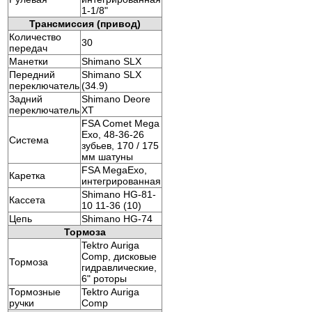
1-1/8"
Трансмиссия (привод)
Количество
30
передач
Манетки
Shimano SLX
Передний
Shimano SLX
переключатель
(34.9)
Задний
Shimano Deore
переключатель
XT
FSA Comet Mega
Exo, 48-36-26
Система
зубьев, 170 / 175
мм шатуны
FSA MegaExo,
Каретка
интегрированная
Shimano HG-81-
Кассета
10 11-36 (10)
Цепь
Shimano HG-74
Тормоза
Tektro Auriga
Comp, дисковые
Тормоза
гидравлические,
6" роторы
Тормозные
Tektro Auriga
ручки
Comp