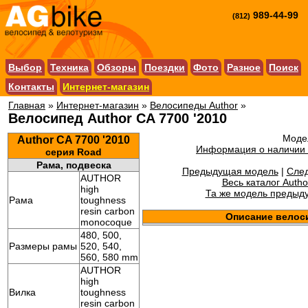
989-44-99
(812)
Выбор
Техника
Обзоры
Поездки
Фото
Разное
Поиск
Контакты
Интернет-магазин
Главная
»
Интернет-магазин
»
Велосипеды Author
»
Велосипед Author CA 7700 '2010
Модел
Author CA 7700 '2010
Информация о наличии 
серия Road
Рама, подвеска
Предыдущая модель
|
Сле
AUTHOR
Весь каталог Autho
high
Та же модель предыд
Рама
toughness
resin carbon
Описание велос
monocoque
480, 500,
Размеры рамы
520, 540,
560, 580 mm
AUTHOR
high
Вилка
toughness
resin carbon