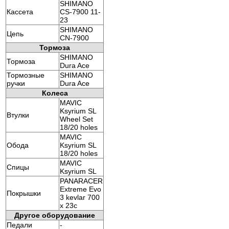
SHIMANO
Кассета
CS-7900 11-
23
SHIMANO
Цепь
CN-7900
Тормоза
SHIMANO
Тормоза
Dura Ace
Тормозные
SHIMANO
ручки
Dura Ace
Колеса
MAVIC
Ksyrium SL
Втулки
Wheel Set
18/20 holes
MAVIC
Обода
Ksyrium SL
18/20 holes
MAVIC
Спицы
Ksyrium SL
PANARACER
Extreme Evo
Покрышки
3 kevlar 700
x 23c
Другое оборудование
Педали
-