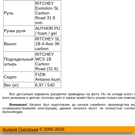
RITCHEY
Evolution SL
Руль
Carbon
Road 31.8
mm
AUTHOR PU
Ручки руля
/ foam / gel
RITCHEY SL
Вынос
1B 4-Axis 3K
carbon
RITCHEY
Подседельный
WCS 1B
штырь
Carbon
Road (31.6)
FIZIK
Седло
Antares kium
Вес (кг)
6,97 / 540
Все доступные варианты расцветки приведены на фото. Но на складе могут 
всех размеров и цветов, поэтому цвет в заказе может быть указан только как пожела
Внимание!
Каталог был подготовлен до начала серийного производства ве
усовершенствования конструкции, данные каталога могут не полностью соотв
велосипедов.
Андрей Григорьев
© 2000-2026