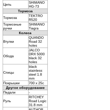
SHIMANO
Цепь
HG-73
Тормоза
TEKTRO
Тормоза
R520
Тормозные
SHIMANO
ручки
Tiagra
Колеса
QUANDO
Втулки
Road 32
holes
JALCO
DRX 5000
Обода
black 32
holes
black
stainless
Спицы
steel 1.8
mm
Покрышки
700 x 25c
Другое оборудование
Педали
-
RITCHEY
Руль
Road Logic
31.8 mm
AUTHOR