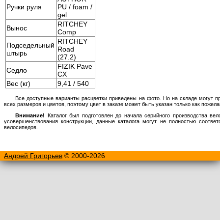
Ручки руля
PU / foam /
gel
RITCHEY
Вынос
Comp
RITCHEY
Подседельный
Road
штырь
(27.2)
FIZIK Pave
Седло
CX
Вес (кг)
9,41 / 540
Все доступные варианты расцветки приведены на фото. Но на складе могут п
всех размеров и цветов, поэтому цвет в заказе может быть указан только как пожела
Внимание!
Каталог был подготовлен до начала серийного производства вел
усовершенствования конструкции, данные каталога могут не полностью соотве
велосипедов.
Андрей Григорьев
© 2000-2026