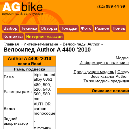
989-44-99
(812)
Выбор
Техника
Обзоры
Поездки
Фото
Разное
Поиск
Контакты
Интернет-магазин
Главная
»
Интернет-магазин
»
Велосипеды Author
»
Велосипед Author A 4400 '2010
Модель
Author A 4400 '2010
Информация о наличии в
серия Road
Рама, подвеска
Предыдущая модель
|
След
triple butted
Весь каталог Author
Рама
alloy 6061
Та же модель предыдущ
480, 500,
520, 540,
Описание велоси
Размеры рамы
560, 580
mm
AUTHOR
Вилка
carbon
monocoque
Задний
-
амортизатор
RITCHEY