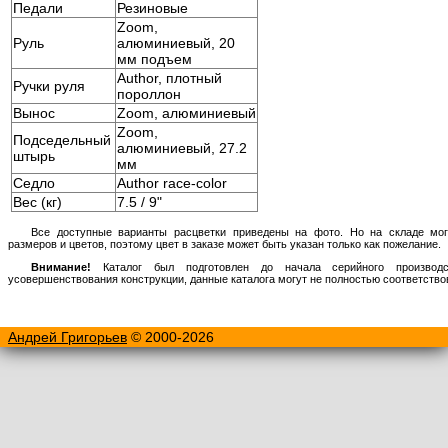
Педали
Резиновые
Zoom,
Руль
алюминиевый, 20
мм подъем
Author, плотный
Ручки руля
пороллон
Вынос
Zoom, алюминиевый
Zoom,
Подседельный
алюминиевый, 27.2
штырь
мм
Седло
Author race-color
Вес (кг)
7.5 / 9"
Все доступные варианты расцветки приведены на фото. Но на складе мог
размеров и цветов, поэтому цвет в заказе может быть указан только как пожелание.
Внимание!
Каталог был подготовлен до начала серийного производст
усовершенствования конструкции, данные каталога могут не полностью соответств
Андрей Григорьев
© 2000-2026