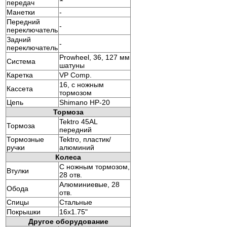
передач
Манетки
-
Передний
-
переключатель
Задний
-
переключатель
Prowheel, 36, 127 мм
Система
шатуны
Каретка
VP Comp.
16, с ножным
Кассета
тормозом
Цепь
Shimano HP-20
Тормоза
Tektro 45AL
Тормоза
передний
Тормозные
Tektro, пластик/
ручки
алюминий
Колеса
С ножным тормозом,
Втулки
28 отв.
Алюминиевые, 28
Обода
отв.
Спицы
Стальные
Покрышки
16x1.75"
Другое оборудование