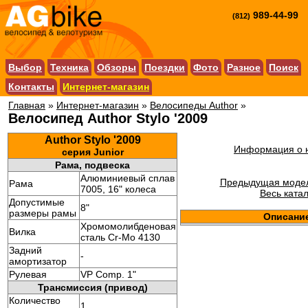
989-44-99
(812)
Выбор
Техника
Обзоры
Поездки
Фото
Разное
Поиск
Контакты
Интернет-магазин
Главная
»
Интернет-магазин
»
Велосипеды Author
»
Велосипед Author Stylo '2009
Author Stylo '2009
Информация о н
серия Junior
Рама, подвеска
Алюминиевый сплав
Предыдущая моде
Рама
7005, 16" колеса
Весь катал
Допустимые
8"
размеры рамы
Описани
Хромомолибденовая
Вилка
сталь Cr-Mo 4130
Задний
-
амортизатор
Рулевая
VP Comp. 1"
Трансмиссия (привод)
Количество
1