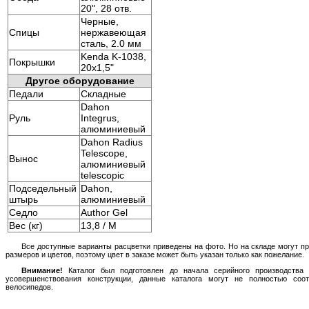
20", 28 отв.
Черные,
Спицы
нержавеющая
сталь, 2.0 мм
Kenda K-1038,
Покрышки
20x1,5"
Другое оборудование
Педали
Складные
Dahon
Руль
Integrus,
алюминиевый
Dahon Radius
Telescope,
Вынос
алюминиевый
telescopic
Подседельный
Dahon,
штырь
алюминиевый
Седло
Author Gel
Вес (кг)
13,8 / M
Все доступные варианты расцветки приведены на фото. Но на складе могут п
размеров и цветов, поэтому цвет в заказе может быть указан только как пожелание.
Внимание!
Каталог был подготовлен до начала серийного производства 
усовершенствования конструкции, данные каталога могут не полностью соо
велосипедов.