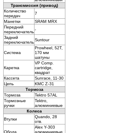
Трансмиссия (привод)
Количество
7
передач
Манетки
SRAM MRX
Передний
-
переключатель
Задний
Suntour
переключатель
Prowheel, 52T,
Система
170 мм
шатуны
VP Comp.
Каретка
cartridge,
квадрат
Кассета
Sunrace, 11-30
Цепь
KMC Z-31
Тормоза
Тормоза
Tektro 57AL
Тормозные
Tektro,
ручки
алюминиевые
Колеса
Quando, 28
Втулки
отв.
Alex Y-303
Обода
алюминиевые