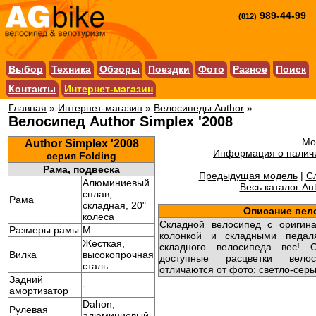
989-44-99
(812)
Выбор
Техника
Обзоры
Поездки
Фото
Разное
Поиск
Контакты
Интернет-магазин
Главная
»
Интернет-магазин
»
Велосипеды Author
»
Велосипед Author Simplex '2008
Мо
Author Simplex '2008
Информация о наличи
серия Folding
Рама, подвеска
Предыдущая модель
|
С
Алюминиевый
Весь каталог Aut
сплав,
Рама
складная, 20"
Описание вел
колеса
Складной велосипед с оригина
Размеры рамы
M
колонкой и складными педал
Жесткая,
складного велосипеда вес! 
Вилка
высокопрочная
доступные расцветки вело
сталь
отличаются от фото: светло-серы
Задний
-
амортизатор
Dahon,
Рулевая
алюминиевый