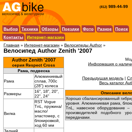
989-44-99
(812)
Выбор
Техника
Обзоры
Поездки
Фото
Разное
Поиск
Контакты
Интернет-магазин
Главная
»
Интернет-магазин
»
Велосипеды Author
»
Велосипед Author Zenith '2007
Мод
Author Zenith '2007
Информация о наличи
серия Respect Cross
Рама, подвеска
Алюминиевый
Предыдущая модель
|
Сл
Рама
сплав, 700c
Весь каталог Aut
(28") колеса
16", 18", 20",
Описание вел
Размеры
22", 24"
Хорошо сбалансированный гибри
RST Vogue
уровня. Алюминиевая рама, блок
TnL, пружина/
TnL, навесное оборудование –
масло/
производителей подобного ур
Вилка
эластомер, с
передачами.
блокировкой,
ход 60 мм
Задний