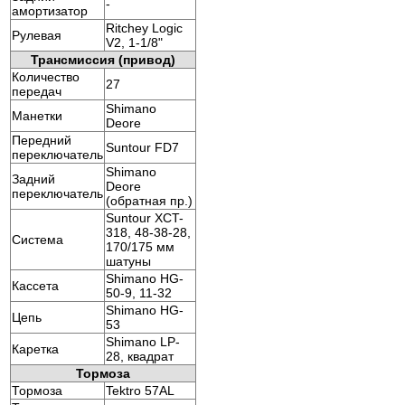
-
амортизатор
Ritchey Logic
Рулевая
V2, 1-1/8"
Трансмиссия (привод)
Количество
27
передач
Shimano
Манетки
Deore
Передний
Suntour FD7
переключатель
Shimano
Задний
Deore
переключатель
(обратная пр.)
Suntour XCT-
318, 48-38-28,
Система
170/175 мм
шатуны
Shimano HG-
Кассета
50-9, 11-32
Shimano HG-
Цепь
53
Shimano LP-
Каретка
28, квадрат
Тормоза
Тормоза
Tektro 57AL