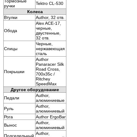
Тормозные
Tektro CL-530
ручки
Колеса
Втулки
Author, 32 отв.
Alex ACE-17,
черные,
Обода
двустенные,
32 отв.
Черные,
Спицы
нержавеющая
сталь
Author
Panaracer Silk
Road Cross,
Покрышки
700x35c /
Ritchey
SpeedMax
Другое оборудование
Author,
Педали
алюминиевые
Author,
Руль
алюминиевый
Рога
Author ErgoBar
Author,
Вынос
алюминиевый
Author,
Подседельный