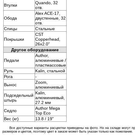
Quando, 32
Втулки
отв.
Alex ACE-17,
Обода
двустенные, 32
отв.
Спицы
Стальные
CST
Покрышки
Copperhead,
26x2.0"
Другое оборудование
Author,
Педали
алюминиевые /
пластмассовые
Руль
Kalin, стальной
Рога
-
Zoom,
Вынос
алюминиевый
Kalin,
Подседельный
алюминиевый,
штырь
27.2 мм
Author Mega
Седло
Top Eco
Вес (кг)
13.8 / 19"
Все доступные варианты расцветки приведены на фото. Но на складе могут п
размеров и цветов, поэтому цвет в заказе может быть указан только как пожелание.