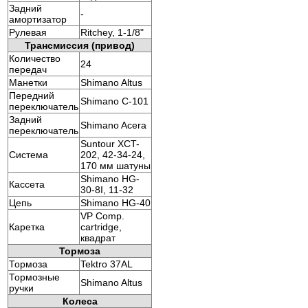
Задний
-
амортизатор
Рулевая
Ritchey, 1-1/8"
Трансмиссия (привод)
Количество
24
передач
Манетки
Shimano Altus
Передний
Shimano C-101
переключатель
Задний
Shimano Acera
переключатель
Suntour XCT-
Система
202, 42-34-24,
170 мм шатуны
Shimano HG-
Кассета
30-8I, 11-32
Цепь
Shimano HG-40
VP Comp.
Каретка
cartridge,
квадрат
Тормоза
Тормоза
Tektro 37AL
Тормозные
Shimano Altus
ручки
Колеса