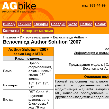
989-44-99
(812)
Выбор
Техника
Обзоры
Поездки
Фото
Разное
Поиск
Контакты
Интернет-магазин
Главная
»
Интернет-магазин
»
Велосипеды Author
»
Велосипед Author Solution '2007
Мо
Author Solution '2007
Информация о наличи
серия Logic MTB
Рама, подвеска
Пресс-
Предыдущая модель
|
С
формованная,
Весь каталог Au
Рама
алюминиевый
сплав, 26"
Описание вел
колеса
Горный велосипед начальног
15", 17", 19",
Размеры
рамой и двустенными об
21"
модификация – Quanta. Амортиз
RST Capa ML,
ML, навесное оборудование – 
пружина/
других производителей подобног
Вилка
эластомер, с
блокировкой,
ход 76 мм