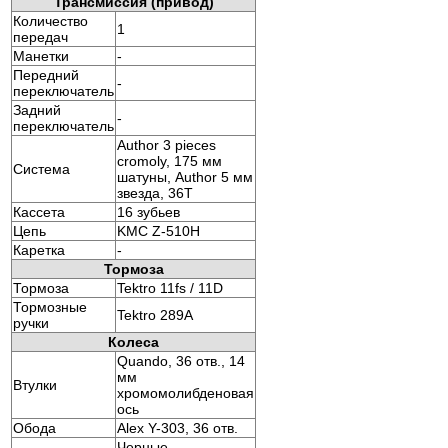
Трансмиссия (привод)
Количество
1
передач
Манетки
-
Передний
-
переключатель
Задний
-
переключатель
Author 3 pieces
cromoly, 175 мм
Система
шатуны, Author 5 мм
звезда, 36T
Кассета
16 зубьев
Цепь
KMC Z-510H
Каретка
-
Тормоза
Тормоза
Tektro 11fs / 11D
Тормозные
Tektro 289A
ручки
Колеса
Quando, 36 отв., 14
мм
Втулки
хромомолибденовая
ось
Обода
Alex Y-303, 36 отв.
Черные,