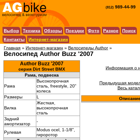
989-44-99
(812)
Выбор
Техника
Обзоры
Поездки
Фото
Разное
Поиск
Контакты
Интернет-магазин
Главная
»
Интернет-магазин
»
Велосипеды Author
»
Велосипед Author Buzz '2007
Author Buzz '2007
Информация о н
серия Dirt Street BMX
Рама, подвеска
Высокопрочная
Предыдущая моде
Рама
сталь, freestyle, 20"
Весь катал
колеса
Размеры
L
Описание
Жесткая,
Вилка
высокопрочная
сталь
Задний
-
амортизатор
Modus ocel, 1-1/8",
Рулевая
гироротор