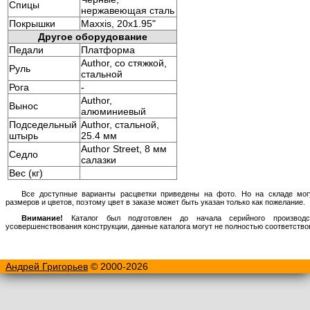
Спицы
нержавеющая сталь
Покрышки
Maxxis, 20x1.95"
Другое оборудование
Педали
Платформа
Author, со стяжкой,
Руль
стальной
Рога
-
Author,
Вынос
алюминиевый
Подседельный
Author, стальной,
штырь
25.4 мм
Author Street, 8 мм
Седло
салазки
Вес (кг)
Все доступные варианты расцветки приведены на фото. Но на складе мог
размеров и цветов, поэтому цвет в заказе может быть указан только как пожелание.
Внимание!
Каталог был подготовлен до начала серийного производст
усовершенствования конструкции, данные каталога могут не полностью соответств
Андрей Григорьев
© 2000-2026