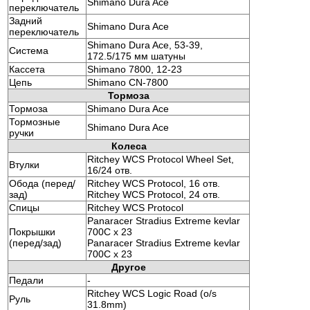
Shimano Dura Ace
переключатель
Задний
Shimano Dura Ace
переключатель
Shimano Dura Ace, 53-39,
Система
172.5/175 мм шатуны
Кассета
Shimano 7800, 12-23
Цепь
Shimano CN-7800
Тормоза
Тормоза
Shimano Dura Ace
Тормозные
Shimano Dura Ace
ручки
Колеса
Ritchey WCS Protocol Wheel Set,
Втулки
16/24 отв.
Обода (перед/
Ritchey WCS Protocol, 16 отв.
зад)
Ritchey WCS Protocol, 24 отв.
Спицы
Ritchey WCS Protocol
Panaracer Stradius Extreme kevlar
Покрышки
700C x 23
(перед/зад)
Panaracer Stradius Extreme kevlar
700C x 23
Другое
Педали
-
Ritchey WCS Logic Road (o/s
Руль
31.8mm)