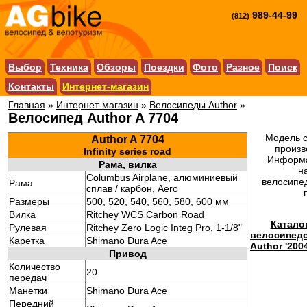
989-44-99
(812)
Выбор
Техника
Обзоры
Поездки
Фото
Разное
Поиск
Контакты
Интернет-магазин
Главная
»
Интернет-магазин
»
Велосипеды Author
»
Велосипед Author A 7704
Модель с
Author A 7704
произв
Infinity series road
Информ
Рама, вилка
н
Columbus Airplane, алюминиевый
велосипед
Рама
сплав / карбон, Aero
Размеры
500, 520, 540, 560, 580, 600 мм
Вилка
Ritchey WCS Carbon Road
Катало
Рулевая
Ritchey Zero Logic Integ Pro, 1-1/8"
велосипед
Каретка
Shimano Dura Ace
Author '200
Привод
Количество
20
передач
Манетки
Shimano Dura Ace
Передний