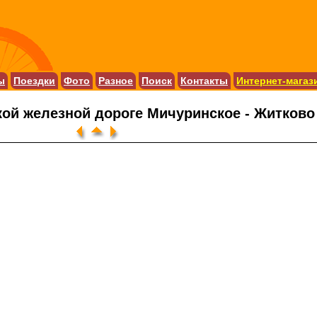
ы
Поездки
Фото
Разное
Поиск
Контакты
Интернет-магаз
ой железной дороге Мичуринское - Житково