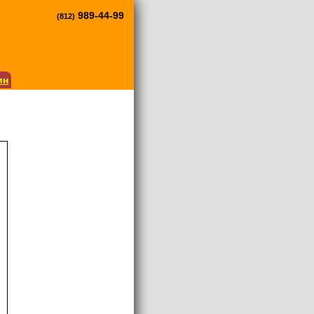
989-44-99
(812)
ин