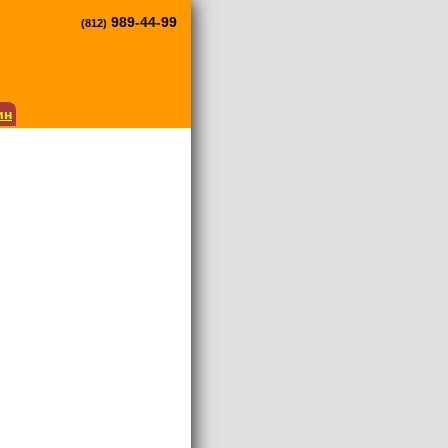
989-44-99
(812)
ин