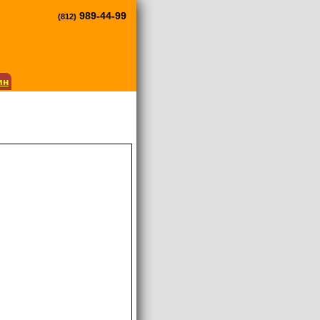
989-44-99
(812)
ин