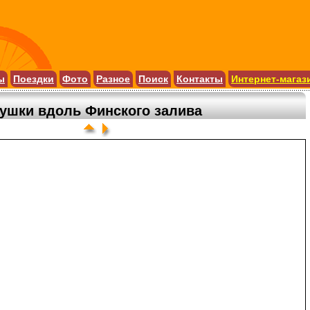
ы
Поездки
Фото
Разное
Поиск
Контакты
Интернет-магаз
ушки вдоль Финского залива