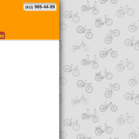
989-44-99
(812)
ин