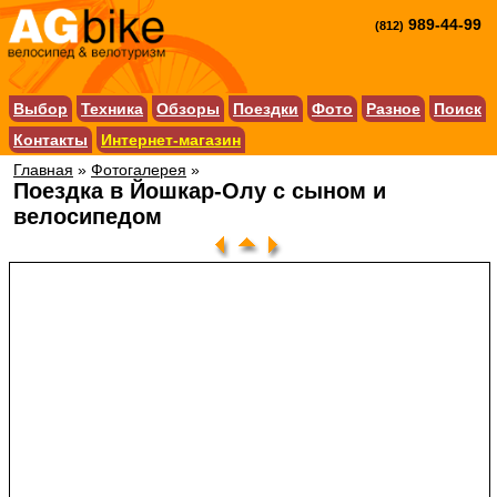
989-44-99
(812)
Выбор
Техника
Обзоры
Поездки
Фото
Разное
Поиск
Контакты
Интернет-магазин
Главная
»
Фотогалерея
»
Поездка в Йошкар-Олу с сыном и
велосипедом