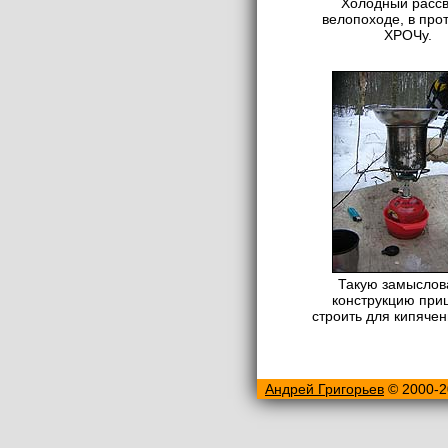
Холодный рассв
велопоходе, в про
ХРОЧу.
Такую замыслов
конструкцию при
строить для кипячен
Андрей Григорьев
© 2000-2