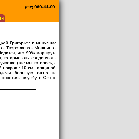
989-44-99
(812)
ин
дрей Григорьев в минувшие
но - Творожково - Мошнино -
убедится, что 90% маршрута
, которые они соединяют -
участка (где мы катились, а
ый покров ~10 см толщиной.
идели большую (явно не
посетили службу в Свято-