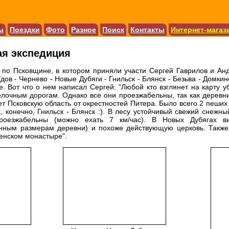
ы
Поездки
Фото
Разное
Поиск
Контакты
Интернет-магаз
ая экспедиция
по Псковщине, в котором приняли участи Сергей Гаврилов и Ан
дов - Чернево - Новые Дубяги - Гнильск - Блянск - Безьва - Домки
. Вот что о нем написал Сергей: "Любой кто взглянет на карту 
лочным дорогам. Однако все они проезжабельны, так как деревни
т Псковскую область от окрестностей Питера. Было всего 2 пеших 
х, конечно, Гнильск - Блянск :). В лесу устойчивый свежий снежн
роезжабельны (можно ехать 7 км/час). В Новых Дубягах в
нным размерам деревни) и похоже действующую церковь. Также 
енском монастыре".