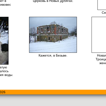
ет в
Церковь в Новых Дубягах.
тивовес
Се
Кажется, в Безьве.
Новая
Троиц
жен
атую
шлось
ия воды.
026