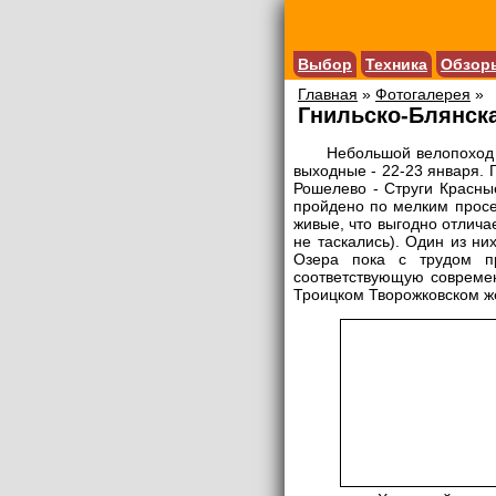
Выбор
Техника
Обзор
Главная
»
Фотогалерея
»
Гнильско-Блянск
Небольшой велопоход 
выходные - 22-23 января. Г
Рошелево - Струги Красные
пройдено по мелким просе
живые, что выгодно отличае
не таскались). Один из ни
Озера пока с трудом п
соответствующую совреме
Троицком Творожковском ж